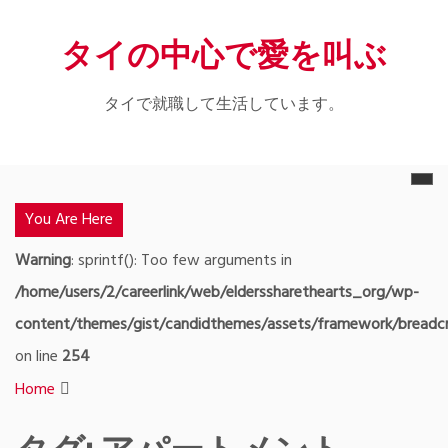
Skip
タイの中心で愛を叫ぶ
to
content
タイで就職して生活しています。
You Are Here
Warning
: sprintf(): Too few arguments in
/home/users/2/careerlink/web/elderssharethearts_org/wp-
content/themes/gist/candidthemes/assets/framework/bread
on line
254
Home
タグ:
アパートメント